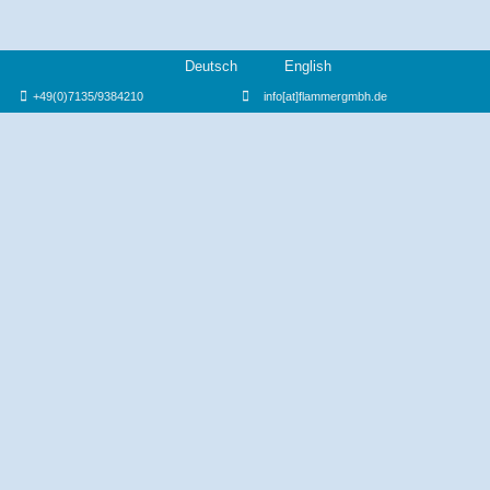
Deutsch
English
+49(0)7135/9384210
info[at]flammergmbh.de