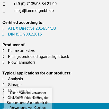
+49 (0) 7135/93 84 21 99
info[at]flammergmbh.de
Certified according to:
ATEX Directive 2014/34/EU
DIN ISO 9001:2015
Producer of:
Flame arresters
Fittings protected against light-back
Flow laminators
Typical applications for our products:
Analysis
Storage
Measurement
Diese Website verwendet
Transport of gases
Cookies. Mit der Nutzung der
Seite erklären Sie sich mit der
Verwendung von Cookies